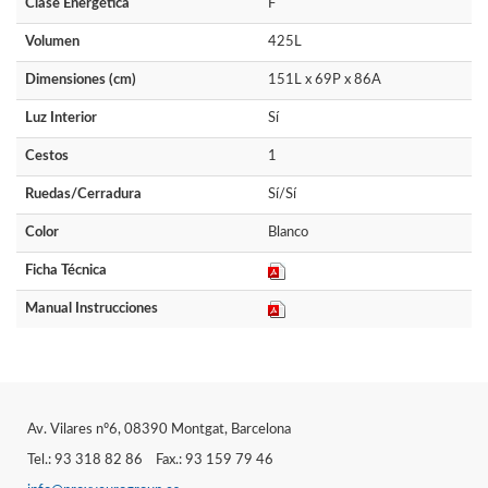
Clase Energética
F
Volumen
425L
Dimensiones (cm)
151L x 69P x 86A
Luz Interior
Sí
Cestos
1
Ruedas/Cerradura
Sí/Sí
Color
Blanco
Ficha Técnica
Manual Instrucciones
Av. Vilares nº6, 08390 Montgat, Barcelona
Tel.: 93 318 82 86 Fax.: 93 159 79 46