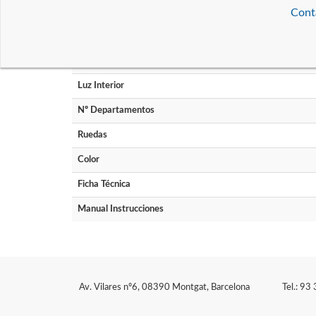
Clase Energética
Cont
Volumen
Dimensiones (cm)
Luz Interior
Nº Departamentos
Ruedas
Color
Ficha Técnica
Manual Instrucciones
Av. Vilares nº6, 08390 Montgat, Barcelona
Tel.: 9