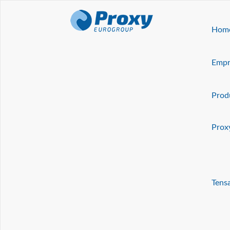
Hom
Empr
¡Atención! Este sitio usa c
Si no cambia la configuración de su navegador, usted acepta su 
Prod
Acepto
Prox
Productos
Tensai
Congeladores
CV220-F
Tensa