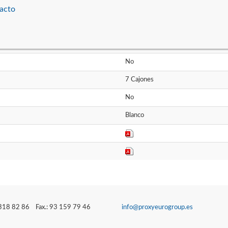
acto
F
147L
134,4A x 54L x 60P
No
7 Cajones
No
Blanco
3 318 82 86 Fax.: 93 159 79 46
info@proxyeurogroup.es