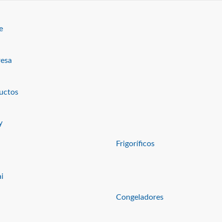
e
esa
ookies y tecnologías similares.
uso.
uctos
y
Frigoríficos
i
CV220-F
Congeladores